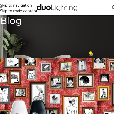
Skip to navigation
Skip to main content
Blog
DESIGN TRENDS
The big design: Wall likes
pictures
0
Ivan Smutkoski
On August 26, 2021