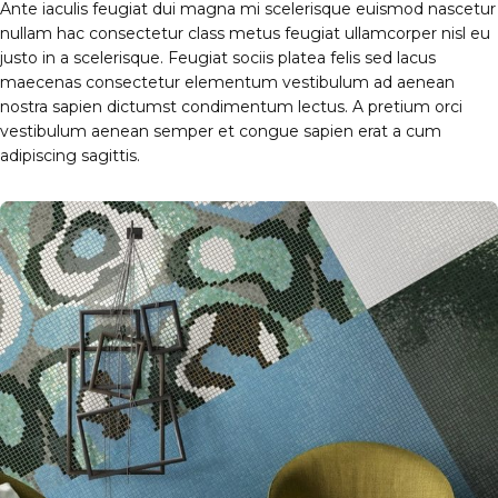
Ante iaculis feugiat dui magna mi scelerisque euismod nascetur
nullam hac consectetur class metus feugiat ullamcorper nisl eu
justo in a scelerisque. Feugiat sociis platea felis sed lacus
maecenas consectetur elementum vestibulum ad aenean
nostra sapien dictumst condimentum lectus. A pretium orci
vestibulum aenean semper et congue sapien erat a cum
adipiscing sagittis.